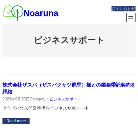
内
お問い合わせ
Noaruna
容
を
ス
キ
ッ
ビジネスサポート
プ
株式会社ザスパ（ザスパクサツ群馬）様との業務委託契約を
締結
2023年9月30日
Category :
ビジネスサポート
クラブハウス開業準備をビジネスサポート中
Read more