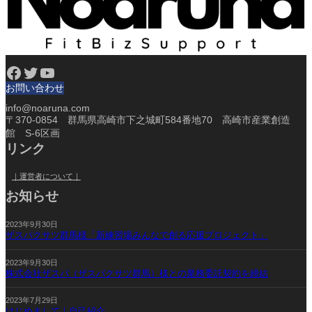
Facebook
Twitter
YouTube
お問い合わせ
info@noaruna.com
〒370-0854 群馬県高崎市下之城町584番地70 高崎市産業創造
館 S-6区画
リンク
｜運営者について｜
お知らせ
2023年9月30日
ザスパクサツ群馬様「新練習場みんなで創る応援プロジェクト」
2023年9月30日
株式会社ザスパ（ザスパクサツ群馬）様との業務委託契約を締結
2023年7月29日
はじめまして｜自己紹介